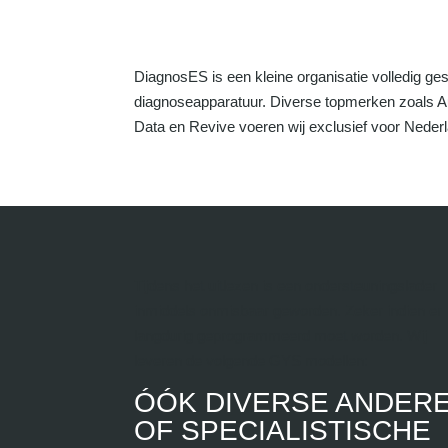
DiagnosES is een kleine organisatie volledig ge
diagnoseapparatuur. Diverse topmerken zoals 
Data en Revive voeren wij exclusief voor Neder
Tijdens het uitlezen is een ondersteuningslader
inmiddels onmisbaar geworden. Zeker indien er
langdurig geprogrammeerd moet worden. Wij
leveren de volgende GYS modellen:
ÓÓK DIVERSE ANDER
OF SPECIALISTISCHE