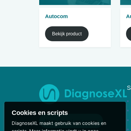
Autocom
A
Bekijk product
S
Cookies en scripts
Neem contact met ons op
DiagnoseXL maakt gebruik van cookies en