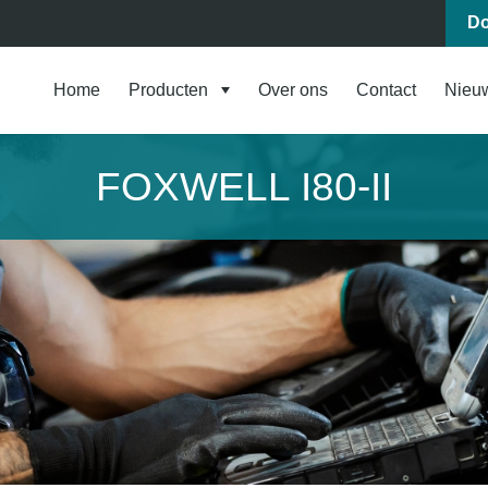
Do
Home
Producten
Over ons
Contact
Nieu
FOXWELL I80-II