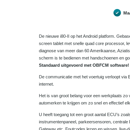
Ma
De nieuwe i80-II op het Android platform. Gebas
screen tablet met snelle quad core processor, lev
diagnose van meer dan 60 Amerikaanse, Aziati
scherm is te bedienen met handschoenen en goed
Standaard uitgevoerd met OBFCM software!
De communicatie met het voertuig verloopt via B
internet.
Het is van groot belang voor een werkplaats zo 
automerken te krijgen om zo snel en effectief el
U heeft toegang tot een groot aantal ECU’s zoal
instrumentenpaneel, parkeersensoren, centrale
Gateway etc. Foutcodes lezen en wissen, live-d