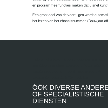
en programmeerfuncties maken dat u snel kunt
Een groot deel van de voertuigen wordt automat
het lezen van het chassisnummer. (Bouwjaar afh
Tijdens het uitlezen is een ondersteuningslader
inmiddels onmisbaar geworden. Zeker indien er
langdurig geprogrammeerd moet worden. Wij
leveren de volgende GYS modellen:
ÓÓK DIVERSE ANDER
OF SPECIALISTISCHE
DIENSTEN