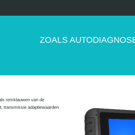
ZOALS AUTODIAGNOS
als remklauwen van de
et, transmissie adaptiewaarden
: