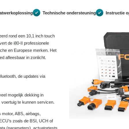
atwerkoplossing
Technische ondersteuning
Instructie o
eerd rond een 10,1 inch touch
ert de i80-II professionele
sche en Europese merken. Het
 afleesbaar in zonlicht.
luetooth, de updates via
veel mogelijk dekking in
k voertuig te kunnen servicen.
s motor, ABS, airbags,
 ECU’s zoals de BSI, UCH of
ata (parameters), actuatortests