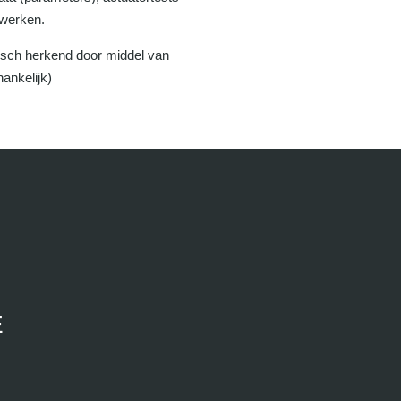
 werken.
isch herkend door middel van
ankelijk)
E