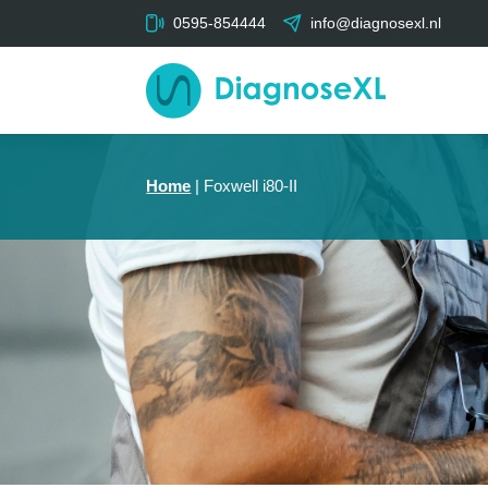
0595-854444
info@diagnosexl.nl
Home
|
Foxwell i80-II