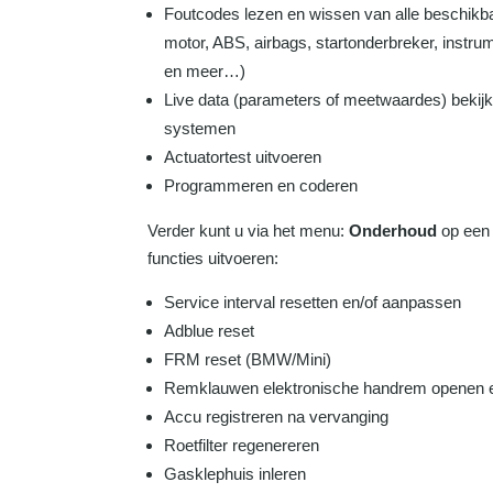
Foutcodes lezen en wissen van alle beschikb
motor, ABS, airbags, startonderbreker, instru
en meer…)
Live data (parameters of meetwaardes) bekijke
systemen
Actuatortest uitvoeren
Programmeren en coderen
Verder kunt u via het menu:
Onderhoud
op een 
functies uitvoeren:
Service interval resetten en/of aanpassen
Adblue reset
FRM reset (BMW/Mini)
Remklauwen elektronische handrem openen e
Accu registreren na vervanging
Roetfilter regenereren
Gasklephuis inleren