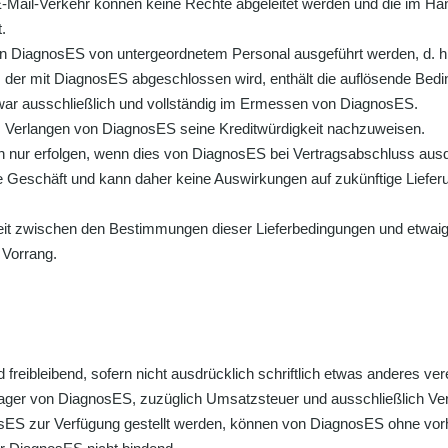
E-Mail-Verkehr können keine Rechte abgeleitet werden und die im 
.
on DiagnosES von untergeordnetem Personal ausgeführt werden, d. h
, der mit DiagnosES abgeschlossen wird, enthält die auflösende Bedi
r ausschließlich und vollständig im Ermessen von DiagnosES.
es Verlangen von DiagnosES seine Kreditwürdigkeit nachzuweisen.
 nur erfolgen, wenn dies von DiagnosES bei Vertragsabschluss ausdrü
te Geschäft und kann daher keine Auswirkungen auf zukünftige Liefe
eit zwischen den Bestimmungen dieser Lieferbedingungen und etwaige
 Vorrang.
freibleibend, sofern nicht ausdrücklich schriftlich etwas anderes v
 Lager von DiagnosES, zuzüglich Umsatzsteuer und ausschließlich V
osES zur Verfügung gestellt werden, können von DiagnosES ohne vor