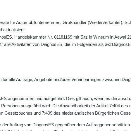
geräte für Automobilunternehmen, Großhändler (Wiederverkäufer), S
aktualisiert.
agnosES, Handelskammer Nr. 01181169 mit Sitz in Winsum in Aewal 2
4r alle Aktivitäten von DiagnosES, die im Folgenden als â€žDiagnos
 für alle Aufträge, Angebote und/oder Vereinbarungen zwischen Di
sES angenommen und ausgeführt. Dies gilt auch, wenn es die ausdrück
 Personen ausgeführt wird. Die Anwendbarkeit der Artikel 7:404 des
hen Gesetzbuches und 7:409 des niederländischen Bürgerlichen Ges
 der Auftrag von DiagnosES gegenüber dem Auftraggeber schriftlich be