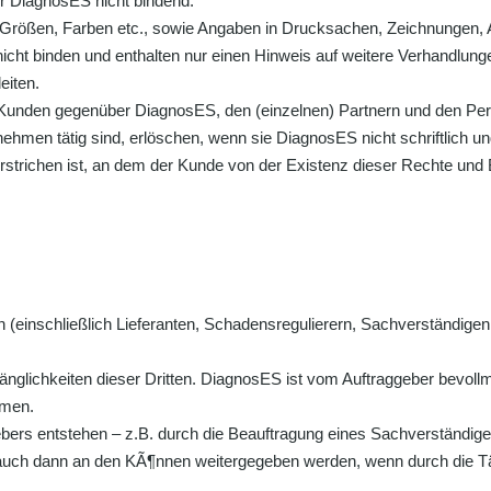
ür DiagnosES nicht bindend.
Größen, Farben etc., sowie Angaben in Drucksachen, Zeichnungen, A
 nicht binden und enthalten nur einen Hinweis auf weitere Verhandlu
eiten.
s Kunden gegenüber DiagnosES, den (einzelnen) Partnern und den P
hmen tätig sind, erlöschen, wenn sie DiagnosES nicht schriftlich un
rstrichen ist, an dem der Kunde von der Existenz dieser Rechte und 
 (einschließlich Lieferanten, Schadensregulierern, Sachverständigen 
länglichkeiten dieser Dritten. DiagnosES ist vom Auftraggeber bevo
hmen.
ebers entstehen – z.B. durch die Beauftragung eines Sachverständ
uch dann an den KÃ¶nnen weitergegeben werden, wenn durch die Tätig