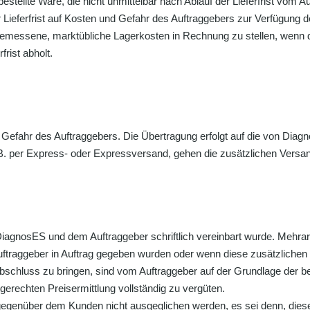
stellte Ware, die nicht unmittelbar nach Ablauf der Lieferfrist vom
Lieferfrist auf Kosten und Gefahr des Auftraggebers zur Verfügung d
gemessene, marktübliche Lagerkosten in Rechnung zu stellen, wenn d
rist abholt.
 Gefahr des Auftraggebers. Die Übertragung erfolgt auf die von Di
B. per Express- oder Expressversand, gehen die zusätzlichen Versa
iagnosES und dem Auftraggeber schriftlich vereinbart wurde. Mehrar
ftraggeber in Auftrag gegeben wurden oder wenn diese zusätzlichen
Abschluss zu bringen, sind vom Auftraggeber auf der Grundlage der 
gerechten Preisermittlung vollständig zu vergüten.
enüber dem Kunden nicht ausgeglichen werden, es sei denn, diese 