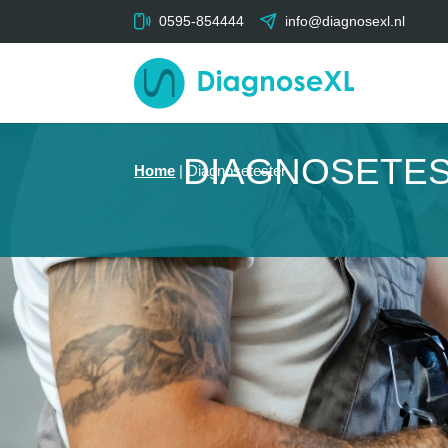
0595-854444
info@diagnosexl.nl
DIAGNOSETEST
Home
|
Diagnosetester