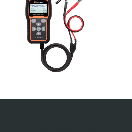
Tijdens het uitlezen is een ondersteuningslader
inmiddels onmisbaar geworden. Zeker indien er